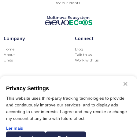
8. SEGURANÇA DOS SEUS DADOS PESSOAIS
for our clients.
8.1. Enquanto os seus Dados Pessoais forem tratados pela
MULTINOVA esta será responsável pelo zelo deles, sendo que
Multinova Ecosystem:
serão observadas as finalidades já declaradas. Todos os seus
Dados Pessoais estão resguardados por tecnologias e
procedimentos de segurança da informação em conformidade
Company
Connect
com a legislação e normativas técnicas.
9. CONTATOS DO DPO
Home
Blog
About
Talk to us
Nome: Eliel Oliveira
Units
Work with us
E-mail: dpo@multinova.ind.br
Telefone: 542109.3366
Useful links
Products
Farroupilha/RS
×
6 de Maio de 2025
Privacy Settings
Terms
Civil Construction
Versão 1.0
Privacy
Plastic Packaging
This website uses third-party tracking technologies to provide
Reporting Channel
Seals
and continuously improve our services, and to display ads
Reporting Channel Policy
Technical Foams
Code of Conduct and Ethics
Line Ecoos
according to user interests. I agree and may revoke or change
Ecoos
my consent at any time with future effect.
Aevo
Ler mais