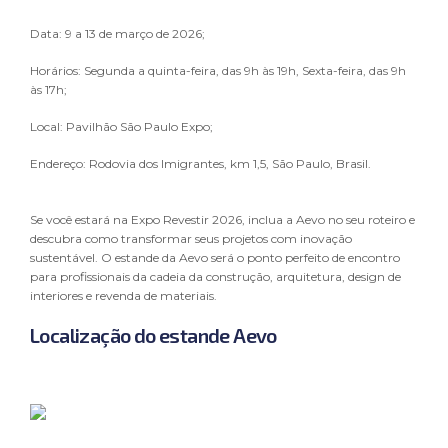
ou que possa comprometer sua privacidade. Com base nos
princípios da LGPD, aplicamos medidas de minimização, de
Data: 9 a 13 de março de 2026;
modo que coletamos e tratamos apenas os dados
necessários para atender às finalidades determinadas,
Horários: Segunda a quinta-feira, das 9h às 19h, Sexta-feira, das 9h
restringindo o uso de informações a propósitos compatíveis
às 17h;
e limitados ao estritamente essencial.
Local: Pavilhão São Paulo Expo;
3.3. Adotamos uma política de acesso restrito aos Dados
Pessoais, estabelecendo controles rigorosos para que o
Endereço: Rodovia dos Imigrantes, km 1,5, São Paulo, Brasil.
tratamento seja realizado exclusivamente por profissionais
capacitados e autorizados, que estão comprometidos com a
integridade e a segurança dos dados.
Se você estará na Expo Revestir 2026, inclua a Aevo no seu roteiro e
3.4. Os Dados Pessoais são armazenados com segurança e
descubra como transformar seus projetos com inovação
tratados somente pelo tempo necessário para atender aos
sustentável. O estande da Aevo será o ponto perfeito de encontro
fins que motivaram sua coleta, sempre respeitando os prazos
para profissionais da cadeia da construção, arquitetura, design de
legais aplicáveis e as melhores práticas de mercado.
interiores e revenda de materiais.
Adicionalmente, garantimos que os direitos dos Titulares
sejam observados e respeitados, possibilitando solicitações
Localização do estande Aevo
de acesso, retificação, exclusão e portabilidade, conforme as
disposições da LGPD.
3.5. A MULTINOVA valoriza a confiança depositada por todos
os titulares de dados e reforça seu compromisso em aplicar
continuamente as melhores práticas de proteção de dados,