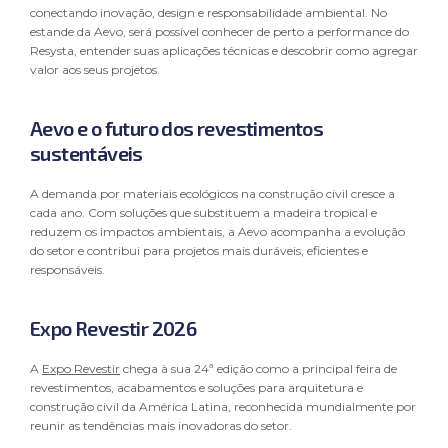
COOKIES:
São pequenos arquivos que os sites armazenam
conectando inovação, design e responsabilidade ambiental. No
dentro de um computador, por meio do navegador. O
estande da Aevo, será possível conhecer de perto a performance do
objetivo com o armazenamento desses arquivos é identificar
Resysta, entender suas aplicações técnicas e descobrir como agregar
o visitante, personalizando então a página segundo as
valor aos seus projetos.
preferências dele;
CONTROLADOR:
pessoa natural ou jurídica, de direito
público ou privado, a quem competem as decisões referentes
Aevo e o futuro dos revestimentos
ao tratamento de Dados Pessoais.
sustentáveis
3. COMO TRATAMOS DADOS PESSOAIS
A demanda por materiais ecológicos na construção civil cresce a
cada ano. Com soluções que substituem a madeira tropical e
3.1. Na MULTINOVA, asseguramos que o tratamento dos
reduzem os impactos ambientais, a Aevo acompanha a evolução
Dados Pessoais ocorre de maneira ética, transparente e em
do setor e contribui para projetos mais duráveis, eficientes e
total conformidade com a legislação vigente. A proteção da
responsáveis.
privacidade dos titulares é uma prioridade, e, por isso,
adotamos rigorosas práticas de segurança e governança para
garantir a confidencialidade, a integridade e a disponibilidade
Expo Revestir 2026
dos Dados Pessoais tratados em todas as nossas atividades.
3.2. Para viabilizar o atendimento de nossos compromissos
A
Expo Revestir
chega à sua 24ª edição como a principal feira de
contratuais, comerciais, operacionais e legais, realizamos o
revestimentos, acabamentos e soluções para arquitetura e
tratamento dos Dados Pessoais sempre com finalidades
construção civil da América Latina, reconhecida mundialmente por
legítimas, específicas e bem definidas, evitando qualquer
reunir as tendências mais inovadoras do setor.
tratamento incompatível com as expectativas dos titulares