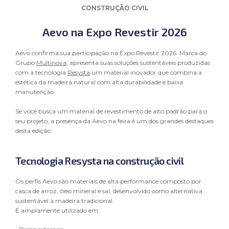
CONSTRUÇÃO CIVIL
Aevo na Expo Revestir 2026
POLÍTICA DE PROTEÇÃO E PRIVACIDADE DE DADOS PESSOAIS
Aevo confirma sua participação na Expo Revestir 2026. Marca do
– MULTINOVA INDÚSTRIA DE EMBALAGENS PLÁSTICAS
Grupo
Multinova
, apresenta suas soluções sustentáveis produzidas
LTDA
com a tecnologia
Resysta
um material inovador que combina a
MULTINOVA INDÚSTRIA DE EMBALAGENS PLÁSTICAS LTDA.
estética da madeira natural com alta durabilidade e baixa
(a “Multinova”)
pessoa jurídica de direito privado, inscrita no
manutenção.
CNPJ sob o n.º 92.475.250/0001-04, está estabelecida à
Estrada FR 21, n.º 220, complemento 1º Distrito, Bairro Linha
Se você busca um material de revestimento de alto padrão para o
São Miguel, na cidade de Farroupilha/RS.
seu projeto, a presença da Aevo na feira é um dos grandes destaques
desta edição.
1. O QUE É POLÍTICA DE PROTEÇÃO E PRIVACIDADE DE
DADOS
Tecnologia Resysta na construção civil
1.1. Através da Política De Proteção E Privacidade De Dados
Pessoais (a “Política”) esclareceremos como trataremos os
seus Dados Pessoais, quais as finalidades do tratamento,
Os perfis Aevo são materiais de alta performance composto por
bem como por quanto tempo, quais os critérios de segurança
casca de arroz, óleo mineral e sal, desenvolvido como alternativa
observados e, quais são os seus direitos enquanto Titular e
sustentável à madeira tradicional.
como estes poderão ser exercidos, tudo em conformidade às
É amplamente utilizado em:
disposições legais acerca da proteção de Dados Pessoais,
sobretudo a Lei 13.709/18 (Lei Geral de Proteção de Dados |