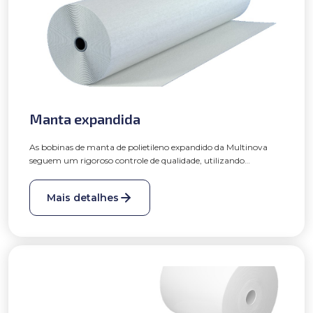
E-mail: dpo@multinova.ind.br
Telefone: 542109.3366
Farroupilha/RS
6 de Maio de 2025
Versão 1.0
Manta expandida
As bobinas de manta de polietileno expandido da Multinova
seguem um rigoroso controle de qualidade, utilizando
tecnologia de ponta. São produzidas com espessuras que
variam de 0,3mm à 20mm (sem colaminação), densidades e
Mais detalhes
características variadas que possibilitam o atendimento das
necessidades e especificações dos clientes, podendo ser dubladas
e colaminadas. Para aumento de resistência mecânica e
soldabilidade há possibilidade deste material ser filmado.
Apresentam bom desempenho em absorção mecânica,
flutuabilidade e isolamento termo acústico, podendo ser
aditivada.