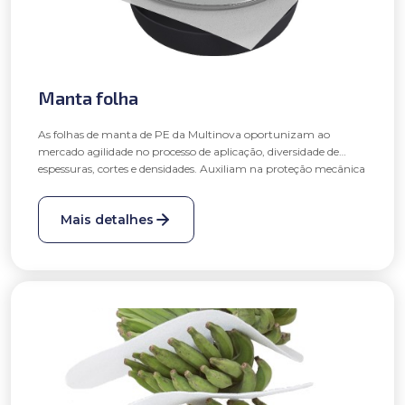
Manta folha
As folhas de manta de PE da Multinova oportunizam ao
mercado agilidade no processo de aplicação, diversidade de
espessuras, cortes e densidades. Auxiliam na proteção mecânica
de produtos, bem como no isolamento térmico e acústico dos
Se a largura for maior que 1.350mm, o comprimento não
mesmos. Tem aplicações variadas, destacando-se a utilização
poderá exceder 1.350mm;
Mais detalhes
nos segmentos moveleiro, eletroeletrônico, entre outros.
Se o comprimento for maior que 1.350mm, a largura não
poderá exceder 1.350mm;
Possibilidade de produção de folhas com mantas filmadas.