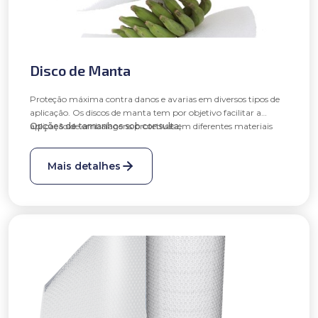
Disco de Manta
Proteção máxima contra danos e avarias em diversos tipos de
aplicação. Os discos de manta tem por objetivo facilitar a
aplicação de embalagens protetivas em diferentes materiais
Opções de tamanhos sob consulta;
tendo em vista a união entre proteção, acabamento, conforto e
Opções em meia lua.
ampliação da vida útil de alguns produtos.
Mais detalhes