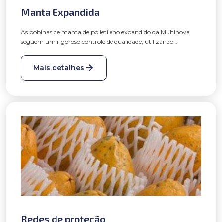
Manta Expandida
As bobinas de manta de polietileno expandido da Multinova
seguem um rigoroso controle de qualidade, utilizando
tecnologia de ponta. São produzidas com espessuras que
variam de 0,3mm à 20mm (sem colaminação), densidades e
Mais detalhes
características variadas que possibilitam o atendimento as
necessidades e especificações dos clientes, podendo ser dubladas
e colaminadas. Para aumento de resistência mecânica e
soldabilidade há possibilidade deste material ser filmado.
Apresentam bom desempenho em absorção mecânica,
flutuabilidade e isolamento termo acústico, podendo ser
aditivada.
Redes de proteção