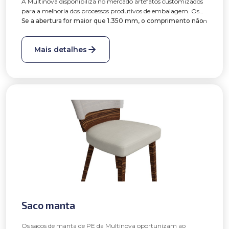
A Multinova disponibiliza no mercado artefatos customizados
para a melhoria dos processos produtivos de embalagem. Os
sacos bolha tem por objetivo de agilizar a etapa de embalagem
Se a abertura for maior que 1.350 mm, o comprimento não
dos produtos mantendo a proteção necessária.
poderá exceder 1.350 mm;
Se o comprimento for maior que 1.350 mm, a abertura não
Mais detalhes
poderá exceder 1.350 mm.
Possibilidade de produção de sacos em bolha com manta e
bolha duplex.
Saco manta
Os sacos de manta de PE da Multinova oportunizam ao